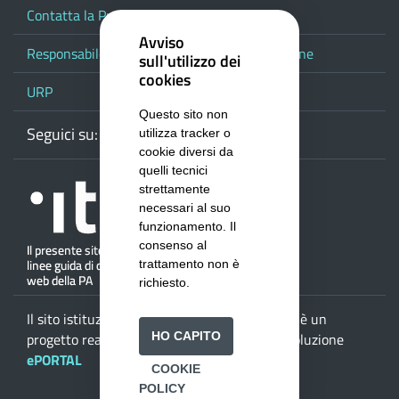
Contatta la Provincia
Avviso
Responsabile del procedimento di pubblicazione
sull'utilizzo dei
cookies
URP
Questo sito non
Seguici su:
Webmail
Facebook
Youtube
RSS
Google
utilizza tracker o
cookie diversi da
quelli tecnici
strettamente
necessari al suo
funzionamento. Il
consenso al
trattamento non è
richiesto.
Il sito istituzionale della
Provincia di Salerno
è un
progetto realizzato da
ISWEB S.p.A.
con la soluzione
HO CAPITO
ePORTAL
COOKIE
POLICY