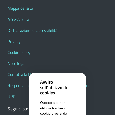
Mappa del sito
Accessibilità
Dichiarazione di accessibilità
Privacy
Cookie policy
Note legali
Contatta la Provincia
Avviso
Responsabile del procedimento di pubblicazione
sull'utilizzo dei
cookies
URP
Questo sito non
Seguici su:
Webmail
Facebook
Youtube
RSS
Google
utilizza tracker o
cookie diversi da