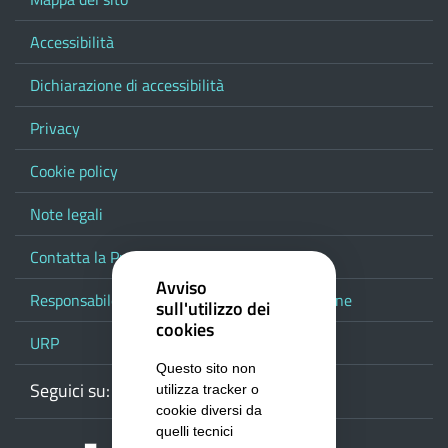
Accessibilità
Dichiarazione di accessibilità
Privacy
Cookie policy
Note legali
Contatta la Provincia
Avviso
Responsabile del procedimento di pubblicazione
sull'utilizzo dei
cookies
URP
Questo sito non
Seguici su:
Webmail
Facebook
Youtube
RSS
Google
utilizza tracker o
cookie diversi da
quelli tecnici