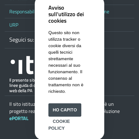
Avviso
Responsabile del procedimento di pubblicazione
sull'utilizzo dei
cookies
URP
Questo sito non
Seguici su:
Webmail
Facebook
Youtube
RSS
Google
utilizza tracker o
cookie diversi da
quelli tecnici
strettamente
necessari al suo
funzionamento. Il
consenso al
trattamento non è
richiesto.
Il sito istituzionale della
Provincia di Salerno
è un
HO CAPITO
progetto realizzato da
ISWEB S.p.A.
con la soluzione
ePORTAL
COOKIE
POLICY