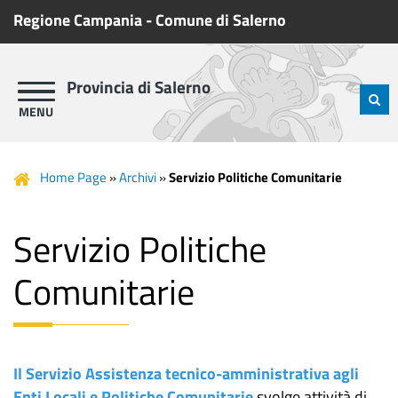
Regione Campania
-
Comune di Salerno
Provincia di Salerno
Home Page
»
Archivi
»
Servizio Politiche Comunitarie
Servizio Politiche
Comunitarie
Il Servizio Assistenza tecnico-amministrativa agli
Enti Locali e Politiche Comunitarie
svolge attività di