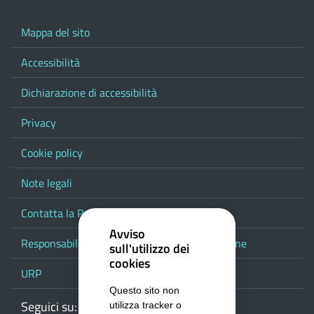
Mappa del sito
Accessibilità
Dichiarazione di accessibilità
Privacy
Cookie policy
Note legali
Contatta la Provincia
Avviso
Responsabile del procedimento di pubblicazione
sull'utilizzo dei
cookies
URP
Questo sito non
Seguici su:
Webmail
Facebook
Youtube
RSS
Google
utilizza tracker o