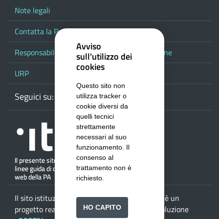
Note legali
Contatta la Provincia
Avviso
Responsabile del procedimento di pubblicazione
sull'utilizzo dei
cookies
URP
Questo sito non
Seguici su:
Webmail
Facebook
Youtube
RSS
Google
utilizza tracker o
cookie diversi da
quelli tecnici
strettamente
necessari al suo
funzionamento. Il
consenso al
trattamento non è
richiesto.
Il sito istituzionale della
Provincia di Salerno
è un
HO CAPITO
progetto realizzato da
ISWEB S.p.A.
con la soluzione