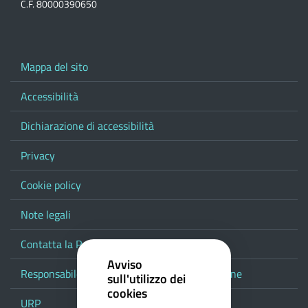
C.F. 80000390650
Mappa del sito
Accessibilità
Dichiarazione di accessibilità
Privacy
Cookie policy
Note legali
Contatta la Provincia
Avviso
Responsabile del procedimento di pubblicazione
sull'utilizzo dei
cookies
URP