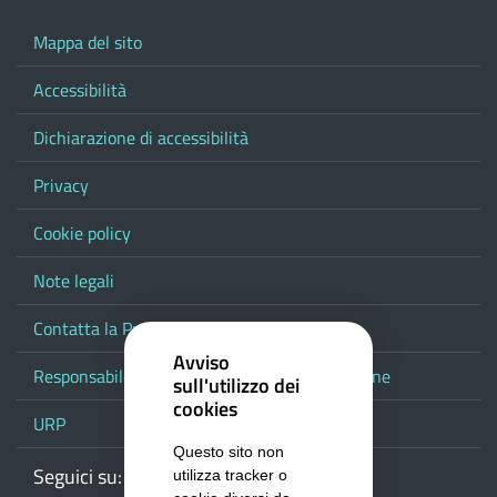
Mappa del sito
Accessibilità
Dichiarazione di accessibilità
Privacy
Cookie policy
Note legali
Contatta la Provincia
Avviso
Responsabile del procedimento di pubblicazione
sull'utilizzo dei
cookies
URP
Questo sito non
Seguici su:
Webmail
Facebook
Youtube
RSS
Google
utilizza tracker o