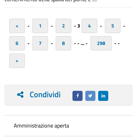
<
-
1
-
2
-
3
4
-
5
-
6
-
7
-
8
-
-
...
-
298
-
-
>
Condividi
Amministrazione aperta