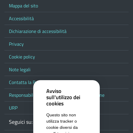
Mappa del sito
Accessibilità
Dichiarazione di accessibilità
Privacy
Cookie policy
Note legali
Contatta la Provincia
Avviso
Responsabile del procedimento di pubblicazione
sull'utilizzo dei
cookies
URP
Questo sito non
Seguici su:
Webmail
Facebook
Youtube
RSS
Google
utilizza tracker o
cookie diversi da