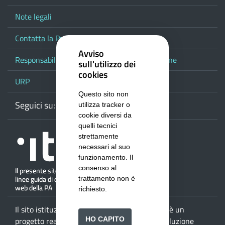
Note legali
Contatta la Provincia
Avviso
Responsabile del procedimento di pubblicazione
sull'utilizzo dei
cookies
URP
Questo sito non
Seguici su:
Webmail
Facebook
Youtube
RSS
Google
utilizza tracker o
cookie diversi da
quelli tecnici
strettamente
necessari al suo
funzionamento. Il
consenso al
trattamento non è
richiesto.
Il sito istituzionale della
Provincia di Salerno
è un
HO CAPITO
progetto realizzato da
ISWEB S.p.A.
con la soluzione