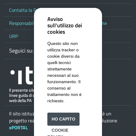
Contatta la Provincia
Avviso
Responsabile del procedimento di pubblicazione
sull'utilizzo dei
cookies
URP
Questo sito non
Seguici su:
Webmail
Facebook
Youtube
RSS
Google
utilizza tracker o
cookie diversi da
quelli tecnici
strettamente
necessari al suo
funzionamento. Il
consenso al
trattamento non è
richiesto.
Il sito istituzionale della
Provincia di Salerno
è un
HO CAPITO
progetto realizzato da
ISWEB S.p.A.
con la soluzione
ePORTAL
COOKIE