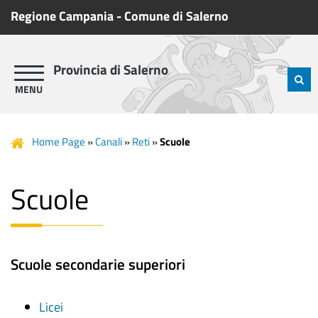
Regione Campania
-
Comune di Salerno
Provincia di Salerno
Home Page
»
Canali
»
Reti
»
Scuole
Scuole
Scuole secondarie superiori
Licei