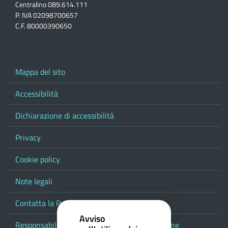
Centralino 089.614.111
P. IVA 02098700657
C.F. 80000390650
Mappa del sito
Accessibilità
Dichiarazione di accessibilità
Privacy
Cookie policy
Note legali
Contatta la Provincia
Avviso
Responsabile del procedimento di pubblicazione