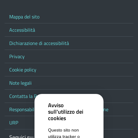
Mappa del sito
Accessibilità
Dichiarazione di accessibilità
Privacy
Cookie policy
Note legali
Contatta la Provincia
Avviso
Responsabile del procedimento di pubblicazione
sull'utilizzo dei
cookies
URP
Questo sito non
Seguici su:
Webmail
Facebook
Youtube
RSS
Google
utilizza tracker o