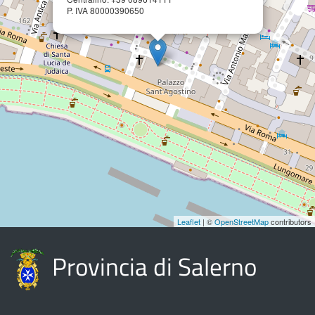
P. IVA 80000390650
Leaflet
| ©
OpenStreetMap
contributors
Provincia di Salerno