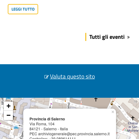
LEGGI TUTTO
Tutti gli eventi
Valuta questo sito
+
×
−
Provincia di Salerno
Via Roma, 104
84121 - Salerno - Italia
PEC archiviogenerale@pec.provincia.salerno.it
Centralino: +39 089614111