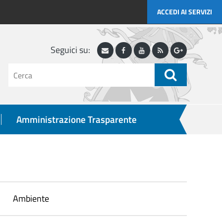
ACCEDI AI SERVIZI
Seguici su:
Webmail
Facebook
Youtube
RSS
Google
Plus
testo
da
cercare
ricerca
Amministrazione Trasparente
Ambiente