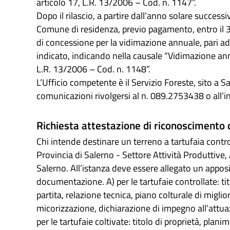
articolo 17, L.R. 13/2006 – Cod. n. 1147”.
Dopo il rilascio, a partire dall’anno solare succes
Comune di residenza, previo pagamento, entro il 31 
di concessione per la vidimazione annuale, pari ad
indicato, indicando nella causale “Vidimazione annu
L.R. 13/2006 – Cod. n. 1148”.
L’Ufficio competente è il Servizio Foreste, sito a 
comunicazioni rivolgersi al n. 089.2753438 o all’i
Richiesta attestazione di riconoscimento d
Chi intende destinare un terreno a tartufaia control
Provincia di Salerno - Settore Attività Produttive
Salerno. All’istanza deve essere allegato un appo
documentazione. A) per le tartufaie controllate: tit
partita, relazione tecnica, piano colturale di migl
micorizzazione, dichiarazione di impegno all’attuaz
per le tartufaie coltivate: titolo di proprietà, plani