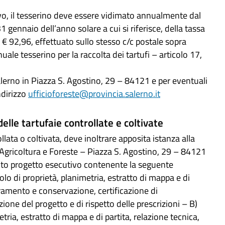
sivo, il tesserino deve essere vidimato annualmente dal
gennaio dell’anno solare a cui si riferisce, della tassa
 € 92,96, effettuato sullo stesso c/c postale sopra
ale tesserino per la raccolta dei tartufi – articolo 17,
Salerno in Piazza S. Agostino, 29 – 84121 e per eventuali
ndirizzo
ufficioforeste@provincia.salerno.it
elle tartufaie controllate e coltivate
lata o coltivata, deve inoltrare apposita istanza alla
, Agricoltura e Foreste – Piazza S. Agostino, 29 – 84121
sito progetto esecutivo contenente la seguente
olo di proprietà, planimetria, estratto di mappa e di
ioramento e conservazione, certificazione di
ione del progetto e di rispetto delle prescrizioni – B)
metria, estratto di mappa e di partita, relazione tecnica,