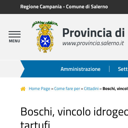
Regione Campania
-
Comune di Salerno
Provincia di
www.provincia.salerno.it
Amministrazione
Sett
Home Page
»
Come fare per
»
Cittadini
»
Boschi, vincol
Boschi, vincolo idrogeo
tartufi