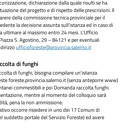
corizzazione, dichiarazione dalla quale risulti se ha
tuazione del progetto e di rispetto delle prescrizioni. Il
parere della commissione tecnica provinciale per il
iedente la decisione assunta sull’istanza ed in caso di
da ultimare al massimo entro 24 mesi. L’Ufficio
n Piazza S. Agostino, 29 – 84121 e per eventuali
ndirizzo
ufficioforeste@provincia.salerno.it
ccolta di funghi
accolta di funghi, bisogna compilare un’istanza
reste foreste.provincia.salerno.it (senza anteporre www)
ontanei commestibili e poi Domanda raccolta funghi.
mentazione, mentre al momento del colloquio sarà
idità, pena la non ammissione.
tativo occorre risiedere in uno dei 17 Comuni di
l suddetto portale del Servizio Foreste) ed avere