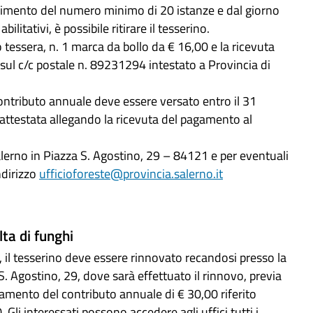
gimento del numero minimo di 20 istanze e dal giorno
tativi, è possibile ritirare il tesserino.
to tessera, n. 1 marca da bollo da € 16,00 e la ricevuta
sul c/c postale n. 89231294 intestato a Provincia di
 contributo annuale deve essere versato entro il 31
 attestata allegando la ricevuta del pagamento al
Salerno in Piazza S. Agostino, 29 – 84121 e per eventuali
ndirizzo
ufficioforeste@provincia.salerno.it
ta di funghi
, il tesserino deve essere rinnovato recandosi presso la
S. Agostino, 29, dove sarà effettuato il rinnovo, previa
gamento del contributo annuale di € 30,00 riferito
Gli interessati possono accedere agli uffici tutti i