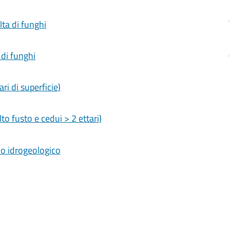
lta di funghi
 di funghi
ri di superficie)
lto fusto e cedui > 2 ettari)
olo idrogeologico