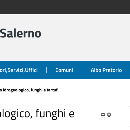
 Salerno
ori,Servizi,Uffici
Comuni
Albo Pretorio
o idrogeologico, funghi e tartufi
logico, funghi e