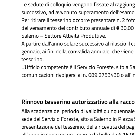
Le sedute di colloquio vengono fissate al raggiun
successivo, ad avvenuto superamento dell’esame abili
Per ritirare il tesserino occorre presentare n. 2 fo
del versamento del contributo annuale di € 30,00 
Salerno – Settore Attività Produttive.
A partire dall’anno solare successivo al rilascio il
gennaio, ai fini della convalida annuale, che viene
tesserino.
L’Ufficio competente è il Servizio Foreste, sito a 
comunicazioni rivolgersi al n. 089.2753438 o all’i
Rinnovo tesserino autorizzativo alla raccol
Alla scadenza del periodo di validità quinquennale
sede del Servizio Foreste, sito a Salerno in Piazza 
presentazione del tesserino, della ricevuta del pa
all’anno in corso ed una marca da bollo da € 16,00. 